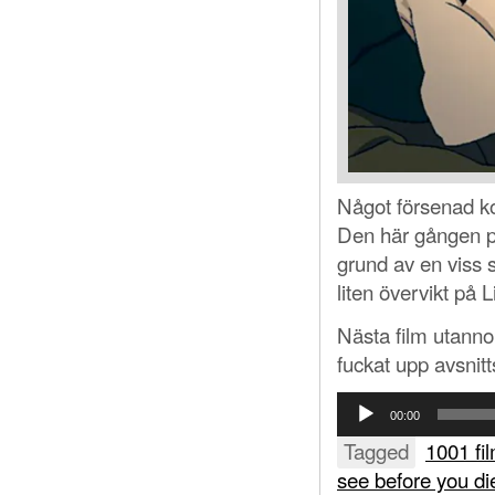
Något försenad ko
Den här gången pr
grund av en viss 
liten övervikt på 
Nästa film utann
fuckat upp avsnit
Ljudspelare
00:00
Tagged
1001 fi
see before you di