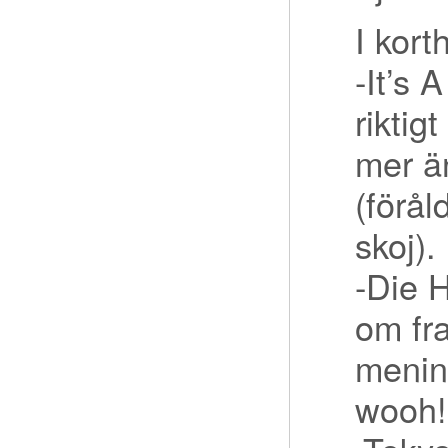
I kort
-It’s 
riktig
mer än
(förål
skoj).
-Die 
om fr
mening
wooh!