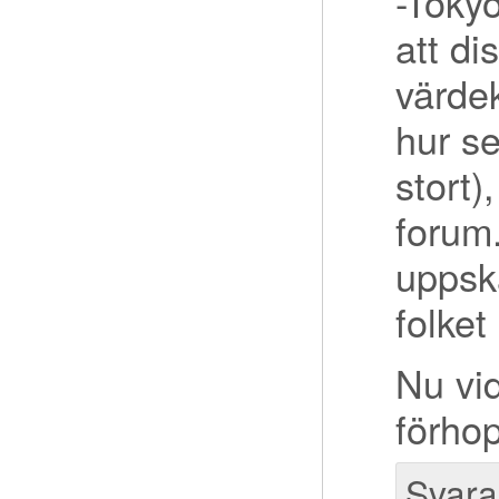
-Toky
att di
värde
hur se
stort)
forum.
uppska
folket
Nu vid
förhop
Svara