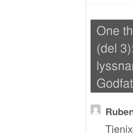
One th
(del 3)
lyssna
Godfat
Rube
Tjenix