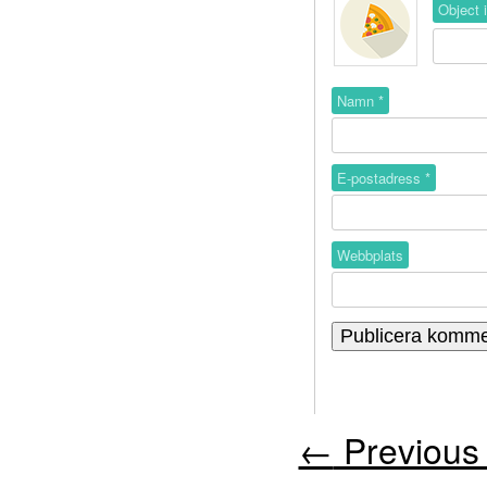
Object 
Namn
*
E-postadress
*
Webbplats
←
Previous 